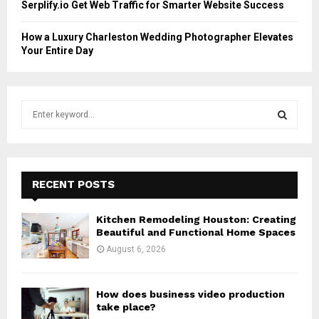
Serplify.io Get Web Traffic for Smarter Website Success
How a Luxury Charleston Wedding Photographer Elevates
Your Entire Day
S
e
a
S
r
c
E
h
RECENT POSTS
f
A
o
Kitchen Remodeling Houston: Creating
r
R
Beautiful and Functional Home Spaces
:
August 6, 2026
C
H
How does business video production
take place?