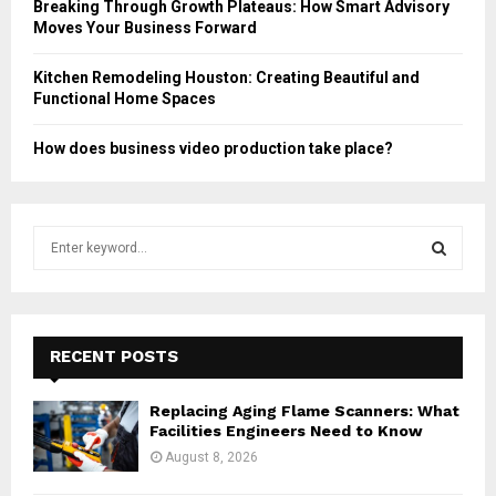
Breaking Through Growth Plateaus: How Smart Advisory
Moves Your Business Forward
Kitchen Remodeling Houston: Creating Beautiful and
Functional Home Spaces
How does business video production take place?
S
e
a
S
r
c
E
h
RECENT POSTS
f
A
o
Replacing Aging Flame Scanners: What
r
R
Facilities Engineers Need to Know
:
August 8, 2026
C