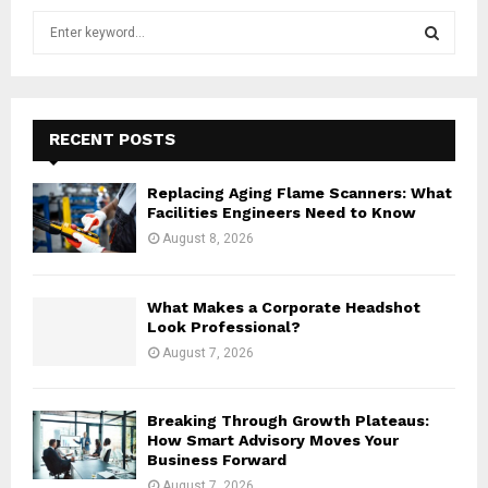
S
e
a
S
r
c
E
h
RECENT POSTS
f
A
o
Replacing Aging Flame Scanners: What
r
R
Facilities Engineers Need to Know
:
August 8, 2026
C
H
What Makes a Corporate Headshot
Look Professional?
August 7, 2026
Breaking Through Growth Plateaus:
How Smart Advisory Moves Your
Business Forward
August 7, 2026