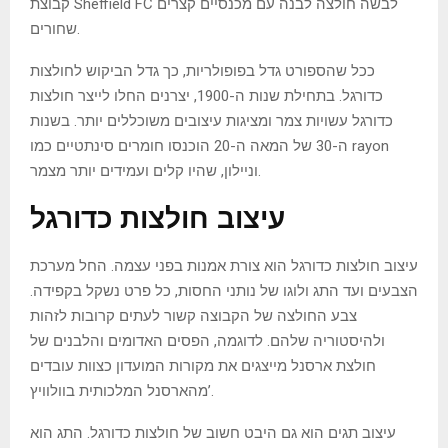
קבוצת Sheffield FC לבשה חולצה לבנה עם מכנסיים קצרים
שחורים.
ככל שהספורט גדל בפופולריות, כך גדל הביקוש לחולצות
כדורגל. בתחילת שנות ה-1900, יצרנים החלו לייצר חולצות
כדורגל עשויות צמר ומציגות עיצובים משוכללים יותר. בשנות
ה-30 של המאה ה-20 הוכנסו חומרים סינתטיים כמו rayon
וניילון, שהיו קלים ועמידים יותר מצמר.
עיצוב חולצות כדורגל
עיצוב חולצות כדורגל הוא צורת אמנות בפני עצמה. החל מערכת
הצבעים ועד התג ולוגו של נותני החסות, כל פרט נשקל בקפידה.
צבע החולצה של הקבוצה קשור לעתים קרובות לזהות
ולהיסטוריה שלהם. לדוגמה, הפסים האדומים והלבנים של
חולצת ארסנל מייצגים את מקורות המועדון כצוות עובדים
מהארסנל המלכותית בוולוויץ’.
עיצוב תגים הוא גם היבט חשוב של חולצות כדורגל. התג הוא