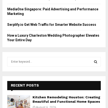
MediaOne Singapore: Paid Advertising and Performance
Marketing
Serplify.io Get Web Traffic for Smarter Website Success
How a Luxury Charleston Wedding Photographer Elevates
Your Entire Day
S
e
a
S
r
c
E
h
RECENT POSTS
f
A
o
Kitchen Remodeling Houston: Creating
r
R
Beautiful and Functional Home Spaces
:
August 6, 2026